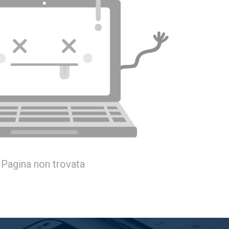
Soci
este di
Monitora le iscrizioni e i
nvolgendo
pagamenti dei tuoi soci evitando
errori e ritardi
Pagina non trovata