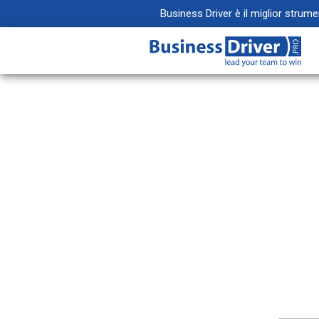
Business Driver è il miglior strum
Progetti
Crea spazi collab
progetti
Email
Massimizza la pr
integrando la tu
elettronica
Documenti
Organizza, condi
tuoi file senza li