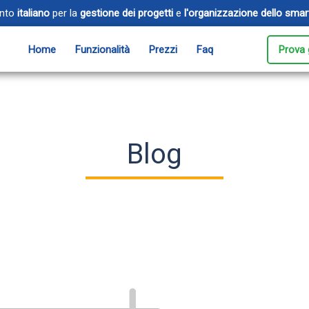
ento
italiano
per la
gestione dei progetti
e
l'organizzazione dello smar
Home
Funzionalità
Prezzi
Faq
Prova 
Timesheet
Ev
orativi per i tuoi
Tieni traccia del tempo speso su
Ges
progetti e clienti
reg
Blog
Messaggi
Cl
oduttività
Comunica all’istante con il tuo
Ass
a posta
team
app
Fatturazione elettronica
vidi e gestisci i
Semplifica la fatturazione e la
miti
gestione contabile della tua
impresa