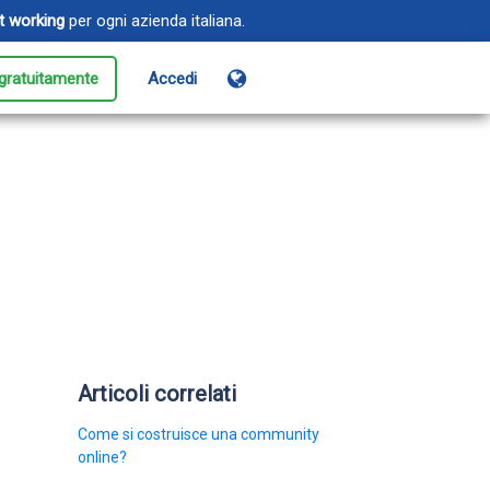
t working
per ogni azienda italiana.
gratuitamente
Accedi
enti
tisci gli eventi dalla
istrazione all'accesso
oud Monitoring
icurati che i tuoi siti e le tue
licazioni siano sempre online
Articoli correlati
Come si costruisce una community
online?