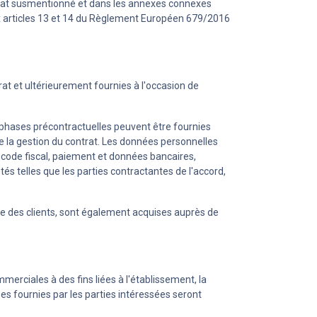
ntrat susmentionné et dans les annexes connexes
 articles 13 et 14 du Règlement Européen 679/2016
t et ultérieurement fournies à l'occasion de
s phases précontractuelles peuvent être fournies
 de la gestion du contrat. Les données personnelles
, code fiscal, paiement et données bancaires,
s telles que les parties contractantes de l'accord,
de des clients, sont également acquises auprès de
erciales à des fins liées à l'établissement, la
ées fournies par les parties intéressées seront