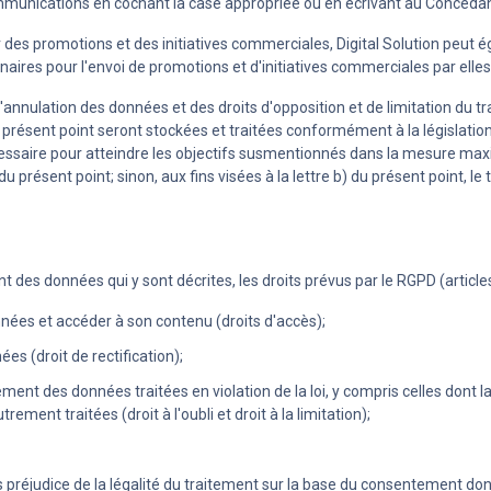
mmunications en cochant la case appropriée ou en écrivant au Concédan
ir des promotions et des initiatives commerciales, Digital Solution pe
naires pour l'envoi de promotions et d'initiatives commerciales par elles
'annulation des données et des droits d'opposition et de limitation du t
u présent point seront stockées et traitées conformément à la législatio
essaire pour atteindre les objectifs susmentionnés dans la mesure ma
a) du présent point; sinon, aux fins visées à la lettre b) du présent point, 
ent des données qui y sont décrites, les droits prévus par le RGPD (artic
nnées et accéder à son contenu (droits d'accès);
ées (droit de rectification);
ement des données traitées en violation de la loi, y compris celles dont 
ement traitées (droit à l'oubli et droit à la limitation);
 préjudice de la légalité du traitement sur la base du consentement don