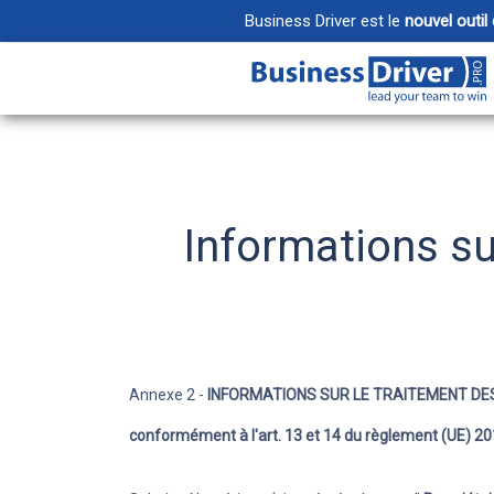
Business Driver est le
nouvel outil
Projets
Créez des espac
pour vos projets
Informations su
Email
Optimisez la pro
intégrant votre
Documents
Annexe 2 -
INFORMATIONS SUR LE TRAITEMENT D
Organisez, part
conformément à l'art. 13 et 14 du règlement (UE) 20
fichiers sans li