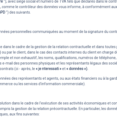
re
"), avec siège social et numéro de TVA tels que déclarés dans le co
Membres
), comme le contrôleur des données vous informe, à conformément aux
ndes
Surveillez les inscriptions et les
GPD
") des suivants.
ec collègues et
paiements de vos membres en
évitant les erreurs et les retards
 données personnelles communiquées au moment de la signature du contra
e dans le cadre de la gestion de la relation contractuelle et dans toute
) ou par le client, dans le cas des contacts internes du client en charge
'exemple et non exhaustif, les noms, qualifications, numéros de téléphone
s e-mail des personnes physiques et les représentants légaux des société
ontrats (ci - après, le
« je
nteressati »
et
« données »).
nnées des représentants et agents, ou aux états financiers ou à la gar
mmerce ou les services d'information commerciale).
lution dans le cadre de l'exécution de ses activités économiques et comm
mpris la gestion de la relation précontractuelle. En particulier, les donn
iques, aux fins suivantes: