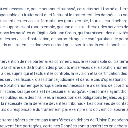
ui est nécessaire, par le personnel autorisé, correctement formé et for
esponsable du traitement et effectuent le traitement des données au nom
fournissent des services informatiques (par exemple, fournisseur d'héber
e support client (par exemple, gestion de la billetterie), des services d
ompris les sociétés du Digital Solution Group, qui fournissent des activi
ient des services d'installation, de paramétrage, de configuration, de p
ujets qui traitent les données en tant que sous-traitants est disponible
l'intervention de nos partenaires commerciaux, le responsable du trait
à la chaîne de distribution des produits et services de la solution numé
es sujets qui effectuent le contrôle, la révision et la certification de
 services fiscaux, d'assistance judiciaire et dans le cas d'opérations d'
oupe Solution numérique lorsque cela est nécessaire à des fins de coordi
s fiscales lorsque cela est nécessaire, ainsi qu'aux personnes ayant droit
ités publiques, à des fins liées à l'exécution des obligations légales, ou
our la nécessité de la défense devant les tribunaux. Les données de con
urs du responsable du traitement, par exemple s'ils doivent collaborer av
 seront généralement pas transférées en dehors de l'Union Européenne.
nées peuvent être partagées, certaines Données sont transférées en deho