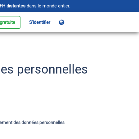
FH distantes
dans le monde entier.
gratuite
S'identifier
énements
ez les événements de
nscription à la connexion
ées personnelles
oud Monitoring
urez-vous que vos sites et
lications sont toujours en
ne
aitement des données personnelles