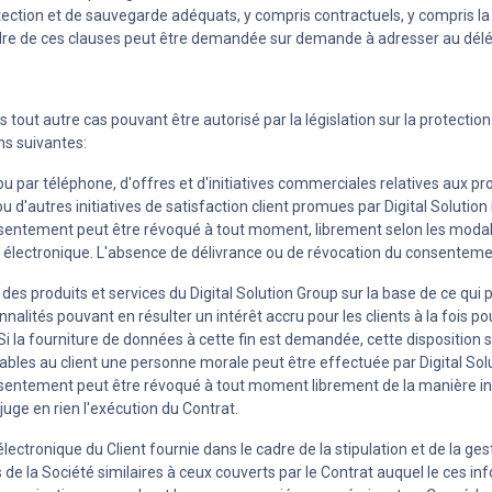
ction et de sauvegarde adéquats, y compris contractuels, y compris la 
adre de ces clauses peut être demandée sur demande à adresser au délé
 tout autre cas pouvant être autorisé par la législation sur la protect
ins suivantes:
 par téléphone, d'offres et d'initiatives commerciales relatives aux pro
 d'autres initiatives de satisfaction client promues par Digital Solution r
sentement peut être révoqué à tout moment, librement selon les modalité
lectronique. L'absence de délivrance ou de révocation du consentement
on des produits et services du Digital Solution Group sur la base de ce qu
nalités pouvant en résulter un intérêt accru pour les clients à la fois po
 la fourniture de données à cette fin est demandée, cette disposition se
mputables au client une personne morale peut être effectuée par Digital 
 consentement peut être révoqué à tout moment librement de la manière 
uge en rien l'exécution du Contrat.
se électronique du Client fournie dans le cadre de la stipulation et de la
de la Société similaires à ceux couverts par le Contrat auquel le ces inf