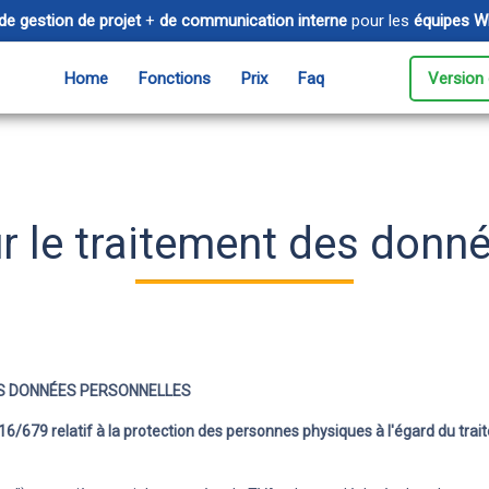
 de gestion de projet
+
de communication interne
pour les
équipes W
Home
Fonctions
Prix
Faq
Version 
Timesheet
Év
es collaboratifs
Suivez le temps passé sur les
Gér
projets et les clients
l’i
r le traitement des donn
Messages
Cl
ductivité en
Communiquez instantanément
Ass
 messagerie
avec votre équipe
app
lig
Facturation électronique
ES DONNÉES PERSONNELLES
agez et gérez vos
Simplifiez la facturation et la
16/679 relatif à la protection des personnes physiques à l'égard du tr
mites
gestion comptable de votre
entreprise