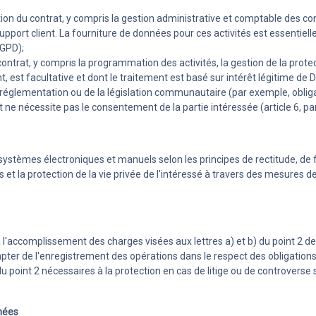
stion du contrat, y compris la gestion administrative et comptable des co
support client. La fourniture de données pour ces activités est essentiel
RGPD);
u contrat, y compris la programmation des activités, la gestion de la prot
, est facultative et dont le traitement est basé sur intérêt légitime de Di
 la réglementation ou de la législation communautaire (par exemple, oblig
t ne nécessite pas le consentement de la partie intéressée (article 6, pa
ystèmes électroniques et manuels selon les principes de rectitude, de fi
 et la protection de la vie privée de l'intéressé à travers des mesures d
 l'accomplissement des charges visées aux lettres a) et b) du point 2 d
er de l'enregistrement des opérations dans le respect des obligations ci
 du point 2 nécessaires à la protection en cas de litige ou de controver
nées