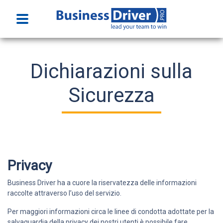
Home
Dichiarazioni sulla
Funzionalità
Sicurezza
Prezzi
Faq
Privacy
Prova gratuitamente
Business Driver ha a cuore la riservatezza delle informazioni
raccolte attraverso l’uso del servizio.
Accedi
Per maggiori informazioni circa le linee di condotta adottate per la
salvaguardia della privacy dei nostri utenti è possibile fare