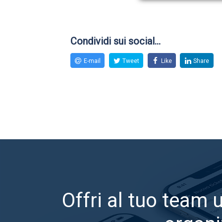
Condividi sui social...
E-mail
Tweet
Like
Share
Offri al tuo team 