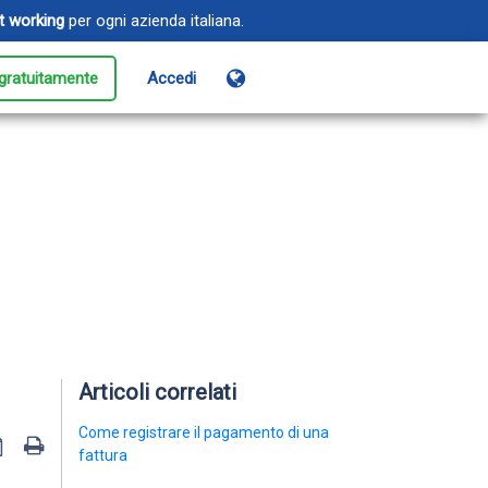
t working
per ogni azienda italiana.
gratuitamente
Accedi
enti
tisci gli eventi dalla
istrazione all'accesso
oud Monitoring
icurati che i tuoi siti e le tue
licazioni siano sempre online
Articoli correlati
Come registrare il pagamento di una
fattura