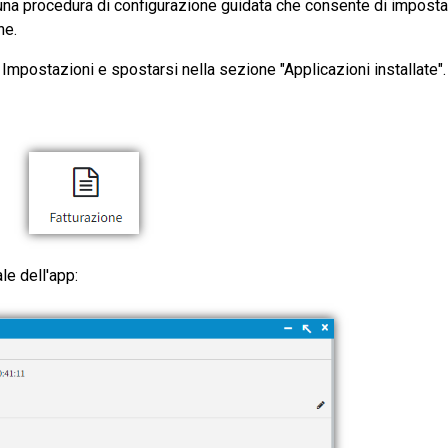
e una procedura di configurazione guidata che consente di impost
Soci
ne.
este di
Monitora le iscrizioni e i
nvolgendo
pagamenti dei tuoi soci evitando
 Impostazioni e spostarsi nella sezione "Applicazioni installate".
errori e ritardi
le dell'app: