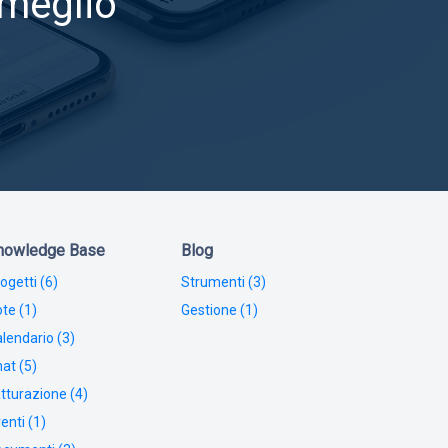
 meglio
nowledge Base
Blog
ogetti (6)
Strumenti (3)
te (1)
Gestione (1)
lendario (3)
at (5)
tturazione (4)
enti (1)