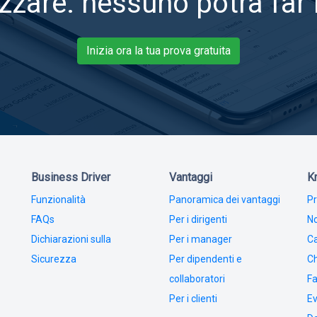
zzare: nessuno potrà far
Inizia ora la tua prova gratuita
Business Driver
Vantaggi
K
Funzionalità
Panoramica dei vantaggi
Pr
FAQs
Per i dirigenti
No
Dichiarazioni sulla
Per i manager
Ca
Sicurezza
Per dipendenti e
Ch
collaboratori
Fa
Per i clienti
Ev