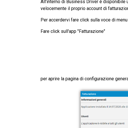
All'interno di Business Driver è disponibil
Ticketing
velocemente il proprio account di fatturazio
Gestisci le richi
assistenza coi
Per accerdervi fare click sulla voce di menu
colleghi e clienti
Fare click sull'app "Fatturazione"
per aprire la pagina di configurazione genera