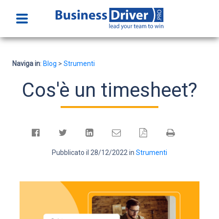
Home
Naviga in
:
Blog
>
Strumenti
Funzionalità
Cos'è un timesheet?
Prezzi
Faq
Pubblicato il 28/12/2022 in
Strumenti
Prova gratuitamente
Accedi