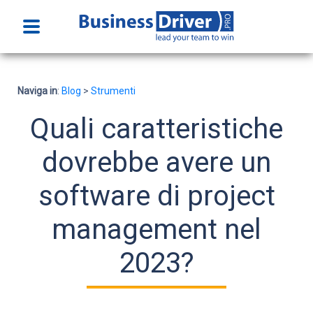
Home
Naviga in
:
Blog
>
Strumenti
Funzionalità
Quali caratteristiche
Prezzi
dovrebbe avere un
software di project
Faq
management nel
Prova gratuitamente
2023?
Accedi